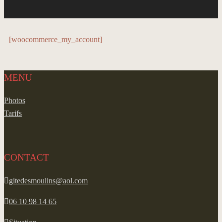
[woocommerce_my_account]
MENU
Photos
Tarifs
CONTACT
gitedesmoulins@aol.com
06 10 98 14 65