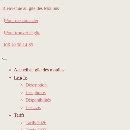
Bienvenue au gite des Moulins
Pour me contacter
Pour trouver le gite
06 10 98 14 65
Toggle
navigation
Accueil au gîte des moulins
Le gîte
Description
Les photos
Disponibilités
Les avis
Tarifs
Tarifs 2026